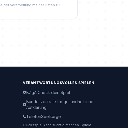
 der Verarbeitung meiner Daten zu.
VERANTWORTUNGSVOLLES SPIELEN
BZgA Check dein Spiel
Bundeszentrale für gesundheitliche
Aufklärung
TelefonSeelsorge
Glücksspiel kann süchtig machen. Spiele