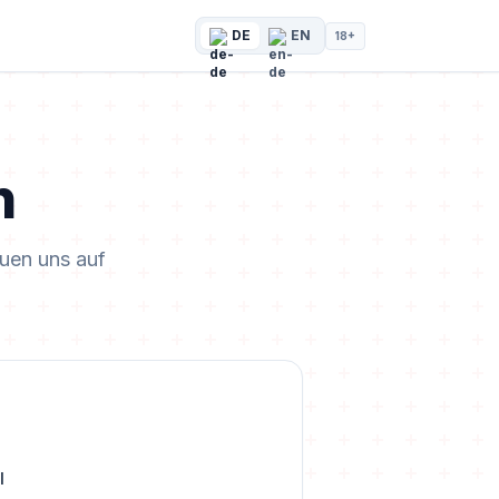
DE
EN
18+
n
uen uns auf
l