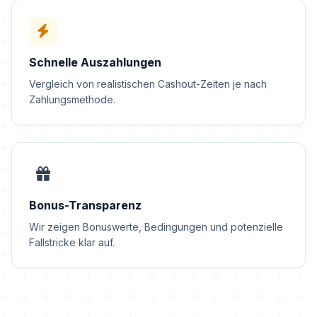
Schnelle Auszahlungen
Vergleich von realistischen Cashout-Zeiten je nach
Zahlungsmethode.
Bonus-Transparenz
Wir zeigen Bonuswerte, Bedingungen und potenzielle
Fallstricke klar auf.