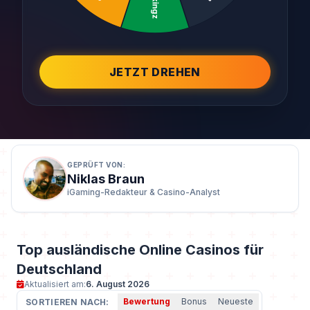
JETZT DREHEN
GEPRÜFT VON:
Niklas Braun
iGaming-Redakteur & Casino-Analyst
Top ausländische Online Casinos für
Deutschland
Aktualisiert am:
6. August 2026
Bewertung
Bonus
Neueste
SORTIEREN NACH: