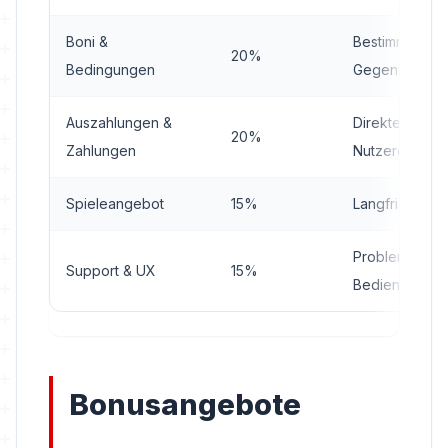
Boni &
Bestimmt den 
20%
Bedingungen
Gegenwert
Auszahlungen &
Direkter Einflu
20%
Zahlungen
Nutzererlebni
Spieleangebot
15%
Langfristige Att
Problemlösun
Support & UX
15%
Bedienkomfor
Bonusangebote