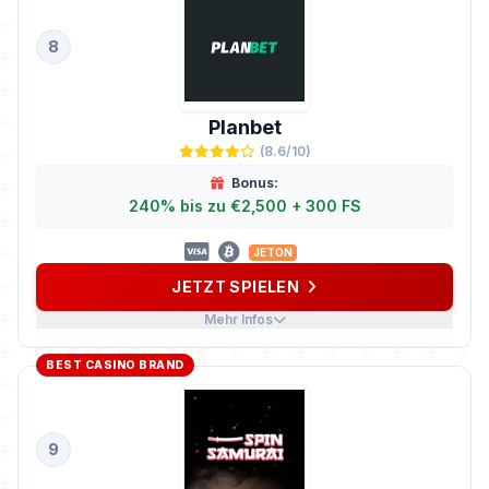
Min Deposit: €5
Payout speed: 1-24 hours
8
Casino Games: 6500+
GUT ZU WISSEN
Planbet
Higher wagering requirements
(8.6/10)
Bonus:
240% bis zu €2,500 + 300 FS
JETON
JETZT SPIELEN
Mehr Infos
BEST CASINO BRAND
WARUM WIR ES MÖGEN
RTP: 96%
Min Deposit: €10
Payout speed: Up to 24 hours
9
Casino Games: 6000+