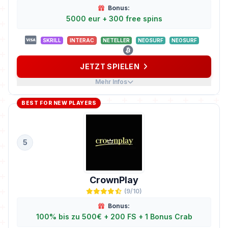
Bonus:
5000 eur + 300 free spins
SKRILL
INTERAC
NETELLER
NEOSURF
NEOSURF
MIFINITY
JETZT SPIELEN
Mehr Infos
BEST FOR NEW PLAYERS
WARUM WIR ES MÖGEN
RTP: 97%
Min Deposit: $20
Payout speed: 1–24 hours
5
Casino Games: 6000+
GUT ZU WISSEN
CrownPlay
Complex bonus terms
(9/10)
Bonus:
100% bis zu 500€ + 200 FS + 1 Bonus Crab