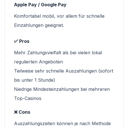
Apple Pay / Google Pay
Komfortabel mobil, vor allem für schnelle
Einzahlungen geeignet.
✅ Pros
Mehr Zahlungsvielfalt als bei vielen lokal
regulierten Angeboten
Teilweise sehr schnelle Auszahlungen (sofort
bis unter 1 Stunde)
Niedrige Mindesteinzahlungen bei mehreren
Top-Casinos
❌ Cons
Auszahlungszeiten können je nach Methode