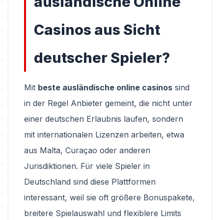
ausländische Online
Casinos aus Sicht
deutscher Spieler?
Mit
beste ausländische online casinos
sind
in der Regel Anbieter gemeint, die nicht unter
einer deutschen Erlaubnis laufen, sondern
mit internationalen Lizenzen arbeiten, etwa
aus Malta, Curaçao oder anderen
Jurisdiktionen. Für viele Spieler in
Deutschland sind diese Plattformen
interessant, weil sie oft größere Bonuspakete,
breitere Spielauswahl und flexiblere Limits