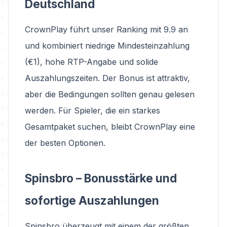
Deutschland
CrownPlay führt unser Ranking mit 9.9 an
und kombiniert niedrige Mindesteinzahlung
(€1), hohe RTP-Angabe und solide
Auszahlungszeiten. Der Bonus ist attraktiv,
aber die Bedingungen sollten genau gelesen
werden. Für Spieler, die ein starkes
Gesamtpaket suchen, bleibt CrownPlay eine
der besten Optionen.
Spinsbro – Bonusstärke und
sofortige Auszahlungen
Spinsbro überzeugt mit einem der größten