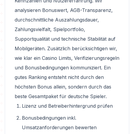
Kennzahlen und Nutzererfahrung. Wir
analysieren Bonuswert, AGB-Transparenz,
durchschnittliche Auszahlungsdauer,
Zahlungsvielfalt, Spielportfolio,
Supportqualität und technische Stabilität auf
Mobilgeräten. Zusätzlich berücksichtigen wir,
wie klar ein Casino Limits, Verifizierungsregeln
und Bonusbedingungen kommuniziert. Ein
gutes Ranking entsteht nicht durch den
höchsten Bonus allein, sondern durch das
beste Gesamtpaket für deutsche Spieler.
Lizenz und Betreiberhintergrund prüfen
Bonusbedingungen inkl.
Umsatzanforderungen bewerten