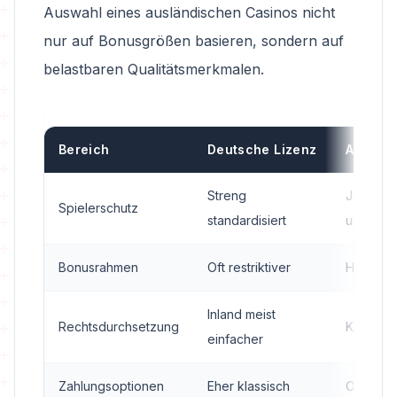
Auswahl eines ausländischen Casinos nicht
nur auf Bonusgrößen basieren, sondern auf
belastbaren Qualitätsmerkmalen.
Bereich
Deutsche Lizenz
Ausländ
Streng
Je nach
Spielerschutz
standardisiert
untersch
Bonusrahmen
Oft restriktiver
Häufig u
Inland meist
Rechtsdurchsetzung
Kann ko
einfacher
Zahlungsoptionen
Eher klassisch
Oft breit