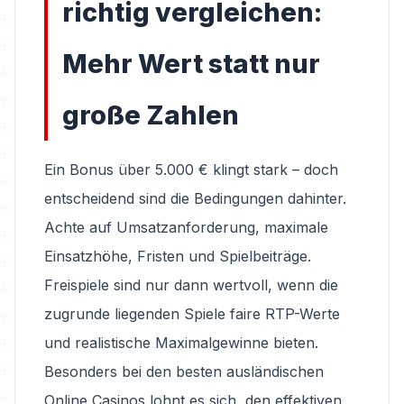
richtig vergleichen:
Mehr Wert statt nur
große Zahlen
Ein Bonus über 5.000 € klingt stark – doch
entscheidend sind die Bedingungen dahinter.
Achte auf Umsatzanforderung, maximale
Einsatzhöhe, Fristen und Spielbeiträge.
Freispiele sind nur dann wertvoll, wenn die
zugrunde liegenden Spiele faire RTP-Werte
und realistische Maximalgewinne bieten.
Besonders bei den besten ausländischen
Online Casinos lohnt es sich, den effektiven