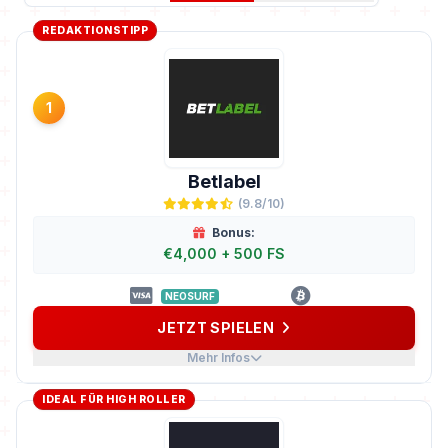
REDAKTIONSTIPP
1
Betlabel
(9.8/10)
Bonus:
€4,000 + 500 FS
NEOSURF
MIFINITY
JETZT SPIELEN
Mehr Infos
IDEAL FÜR HIGH ROLLER
WARUM WIR ES MÖGEN
RTP: 96%